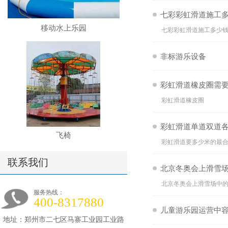
七彩彩虹滑道施工
移动水上乐园
七彩彩虹滑道施工多少
非标游乐设备
彩虹滑道橡皮圈需
彩虹滑道橡皮圈
彩虹滑道单道双道
飞椅
彩虹滑道要多少米的最
联系我们
北京冬奥会上滑雪
北京冬奥会上滑雪场中
服务热线：
400-8317880
儿童游乐园运营中
地址：郑州市二七区马寨工业园工业路