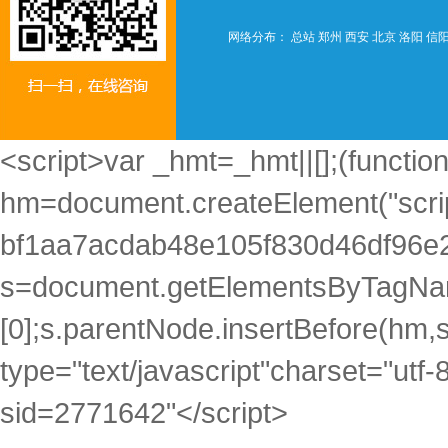
网络分布：
总站
郑州
西安
北京
洛阳
信
<script>var _hmt=_hmt||[];(function
hm=document.createElement("scrip
bf1aa7acdab48e105f830d46df96e2
s=document.getElementsByTagNam
[0];s.parentNode.insertBefore(hm,s)
type="text/javascript"charset="utf-
sid=2771642"</script>