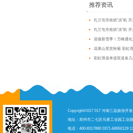
推荐资讯
扎兰屯市抢抓“凉”机 
扎兰屯市抢抓“凉”机 
迎接新雪季！万峰通化
花果山里赏秋菊 彩虹
彩虹滑道单道双道各几
Copyright©017 017 河南三晶旅
地址：郑州市二七区马寨工业园工业路西
电话：400-8317880 0371-68950129 