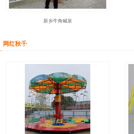
新乡牛角喊泉
网红秋千