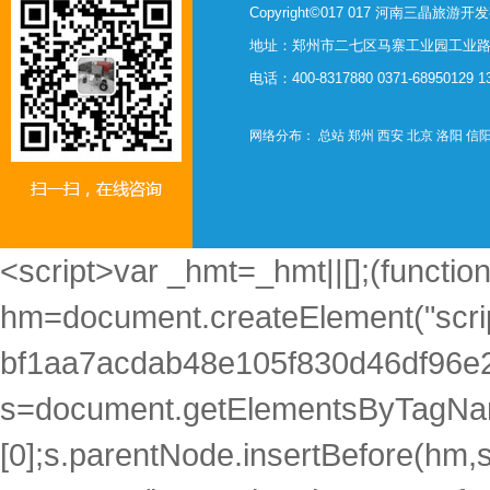
Copyright©017 017 河南三晶旅
地址：郑州市二七区马寨工业园工业路西
电话：400-8317880 0371-68950129 
网络分布：
总站
郑州
西安
北京
洛阳
信
<script>var _hmt=_hmt||[];(function
hm=document.createElement("scrip
bf1aa7acdab48e105f830d46df96e2
s=document.getElementsByTagNam
[0];s.parentNode.insertBefore(hm,s)