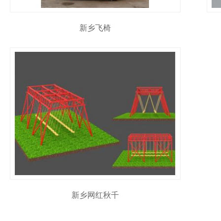
新乡飞椅
新乡网红秋千