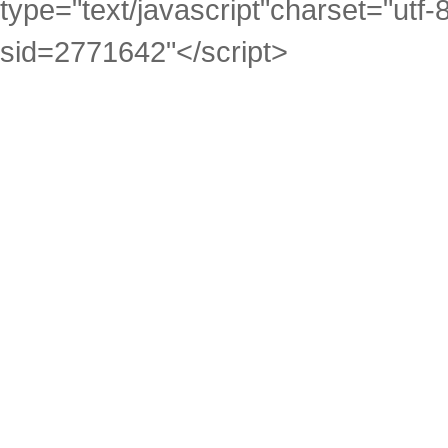
type="text/javascript"charset="utf-
sid=2771642"</script>