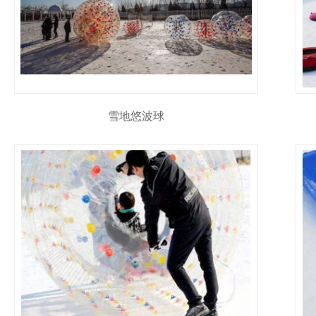
雪地悠波球