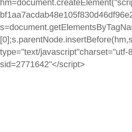
hm=document.createElement("scrip
bf1aa7acdab48e105f830d46df96e2
s=document.getElementsByTagNam
[0];s.parentNode.insertBefore(hm,s)
type="text/javascript"charset="utf-
sid=2771642"</script>