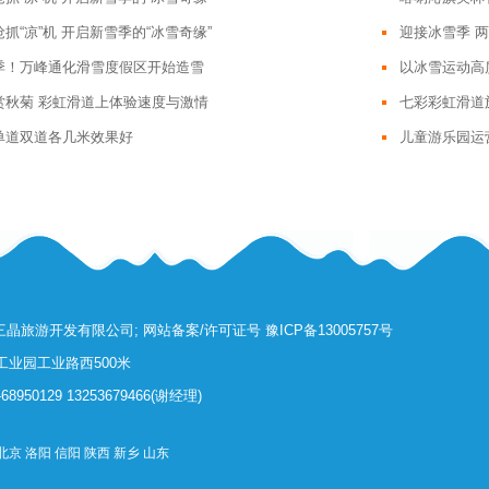
抓“凉”机 开启新雪季的“冰雪奇缘”
迎接冰雪季 
季！万峰通化滑雪度假区开始造雪
以冰雪运动高
赏秋菊 彩虹滑道上体验速度与激情
七彩彩虹滑道
单道双道各几米效果好
儿童游乐园运
17 河南三晶旅游开发有限公司; 网站备案/许可证号
豫ICP备13005757号
业园工业路西500米
68950129 13253679466(谢经理)
北京
洛阳
信阳
陕西
新乡
山东