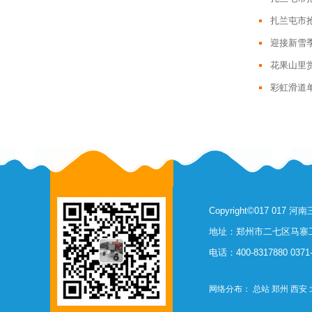
扎兰屯市抢
迎接新雪
花果山里
彩虹滑道
Copyright©017 0
地址：郑州市二七区马寨工
电话：400-8317880 0371-
网络分布：
总站
郑州
西安