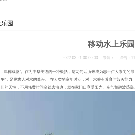
上乐园
移动水上乐园
2022-03-21 00:00:00 来源： 点击：
厚德载物”。作为中华美德的一种概括，这两句话历来成为志士仁人崇尚的最高
不争”，足见古人对水的尊崇。 在人类的童年时期，对于水兼有养育与毁灭能力
人们的天性，不用耗费时间金钱去海边，就在家门口享受阳光、空气和碧波荡漾