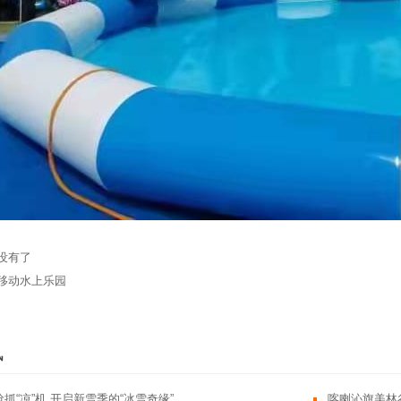
没有了
移动水上乐园
讯
抓“凉”机 开启新雪季的“冰雪奇缘”
喀喇沁旗美林