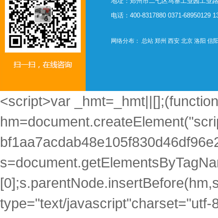
地址：郑州市二七区马寨工业园工业路西
电话：400-8317880 0371-68950129 
网络分布：
总站
郑州
西安
北京
洛阳
信
<script>var _hmt=_hmt||[];(function
hm=document.createElement("scrip
bf1aa7acdab48e105f830d46df96e2
s=document.getElementsByTagNam
[0];s.parentNode.insertBefore(hm,s)
type="text/javascript"charset="utf-