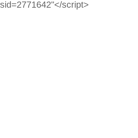
sid=2771642"</script>