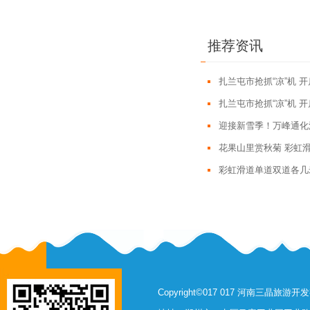
推荐资讯
扎兰屯市抢抓“凉”机 
扎兰屯市抢抓“凉”机 
迎接新雪季！万峰通化
花果山里赏秋菊 彩虹
彩虹滑道单道双道各几
Copyright©017 017 河南三晶旅