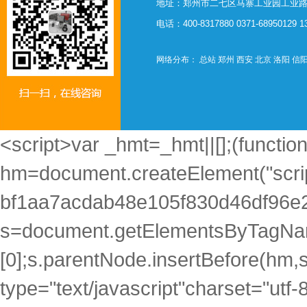
地址：郑州市二七区马寨工业园工业路西
电话：400-8317880 0371-68950129 
网络分布：
总站
郑州
西安
北京
洛阳
信
<script>var _hmt=_hmt||[];(function
hm=document.createElement("scrip
bf1aa7acdab48e105f830d46df96e2
s=document.getElementsByTagNam
[0];s.parentNode.insertBefore(hm,s)
type="text/javascript"charset="utf-