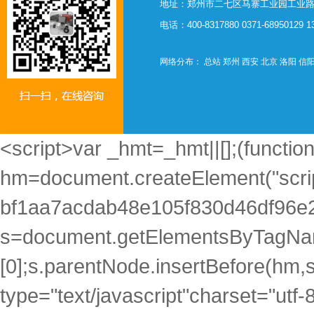
地址：郑州市二七区马寨工业园工业路西
电话：400-8317880 0371-68950129 
网络分布：
总站
郑州
西安
北京
洛阳
信
<script>var _hmt=_hmt||[];(function
hm=document.createElement("scrip
bf1aa7acdab48e105f830d46df96e2
s=document.getElementsByTagNam
[0];s.parentNode.insertBefore(hm,s)
type="text/javascript"charset="utf-