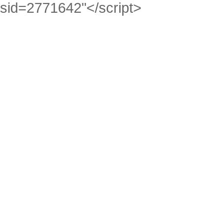
sid=2771642"</script>