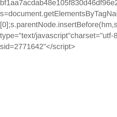
bf1aa7acdab48e105f830d46df96e2
s=document.getElementsByTagNam
[0];s.parentNode.insertBefore(hm,s)
type="text/javascript"charset="utf-
sid=2771642"</script>