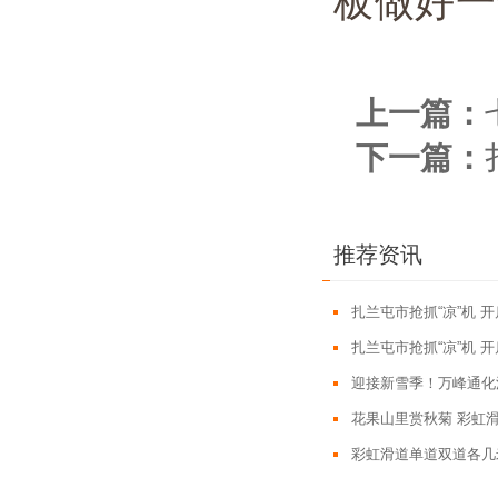
板做好一
上一篇：
下一篇：
推荐资讯
扎兰屯市抢抓“凉”机 
扎兰屯市抢抓“凉”机 
迎接新雪季！万峰通化
花果山里赏秋菊 彩虹
彩虹滑道单道双道各几