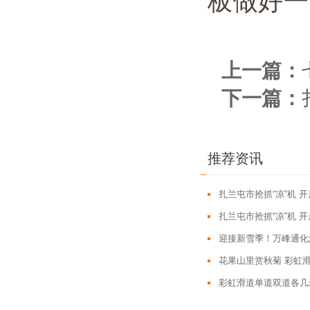
板做好一
上一篇：
下一篇：
推荐资讯
扎兰屯市抢抓“凉”机 
扎兰屯市抢抓“凉”机 
迎接新雪季！万峰通化
花果山里赏秋菊 彩虹
彩虹滑道单道双道各几