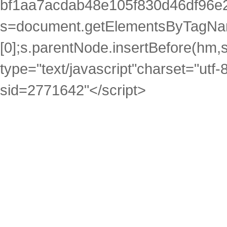
bf1aa7acdab48e105f830d46df96e2
s=document.getElementsByTagNam
[0];s.parentNode.insertBefore(hm,s)
type="text/javascript"charset="utf-
sid=2771642"</script>