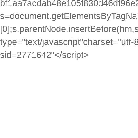
bf1aa7acdab48e105f830d46df96e2
s=document.getElementsByTagNam
[0];s.parentNode.insertBefore(hm,s)
type="text/javascript"charset="utf-
sid=2771642"</script>