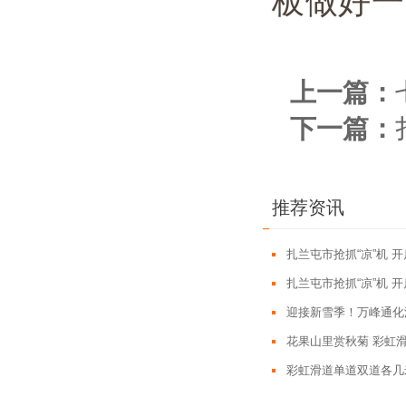
板做好一
上一篇：
下一篇：
推荐资讯
扎兰屯市抢抓“凉”机 
扎兰屯市抢抓“凉”机 
迎接新雪季！万峰通化
花果山里赏秋菊 彩虹
彩虹滑道单道双道各几